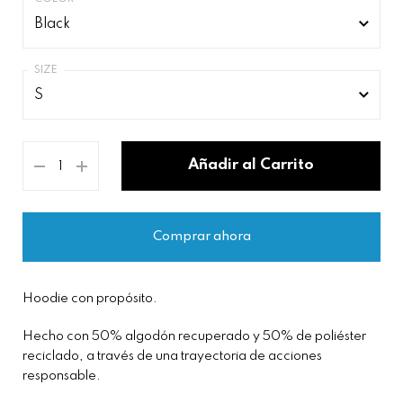
Black
Black
S
Navy Blue
S
Light Grey
Añadir al Carrito
M
Asphalt Grey
L
Sand
Comprar ahora
XL
Hoodie con propósito.
Hecho con 50% algodón recuperado y 50% de poliéster
reciclado, a través de una trayectoria de acciones
responsable.